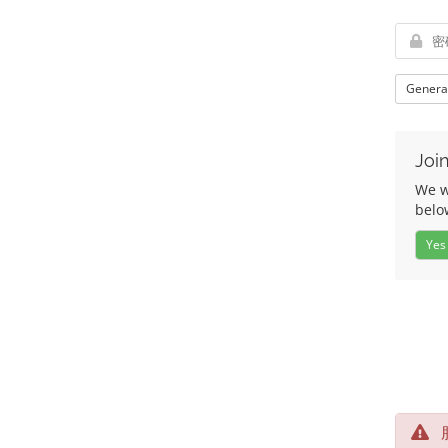
Genera
Join
We wo
belo
Yes
服