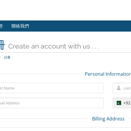
態
聯絡我們
冊
Create an account with us . . .
註冊
Personal Informatio
+92
Billing Address