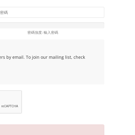
密碼強度: 輸入密碼
s by email. To join our mailing list, check