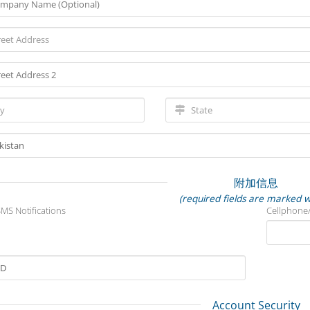
附加信息
(required fields are marked w
MS Notifications
Cellphone
Account Security