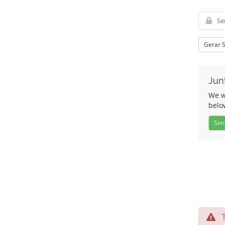
Gerar 
Jun
We wo
belo
Sim
Te