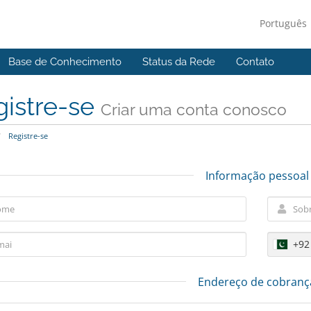
Português
Base de Conhecimento
Status da Rede
Contato
gistre-se
Criar uma conta conosco
Registre-se
Informação pessoal
+92
Endereço de cobranç