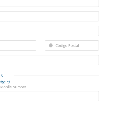
is
ith *)
/Mobile Number