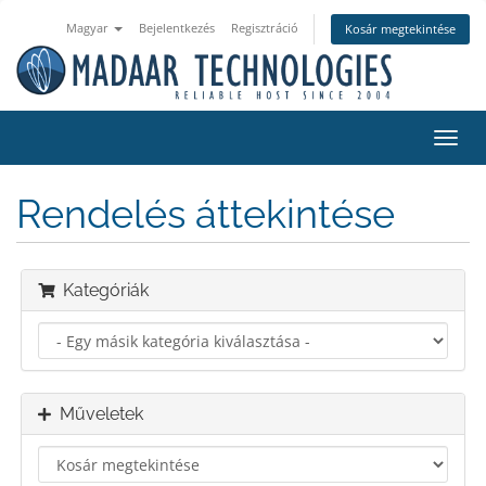
Magyar
Bejelentkezés
Regisztráció
Kosár megtekintése
Váltá
a
navig
Rendelés áttekintése
Kategóriák
Műveletek