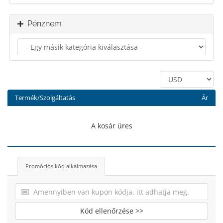
Pénznem
Termék/Szolgáltatás
Ár
A kosár üres
Promóciós kód alkalmazása
Kód ellenőrzése >>