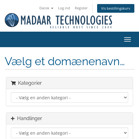
Dansk
Log ind
Register
Vis bestillingskurv
Toggl
navig
Vælg et domænenavn…
Kategorier
Handlinger