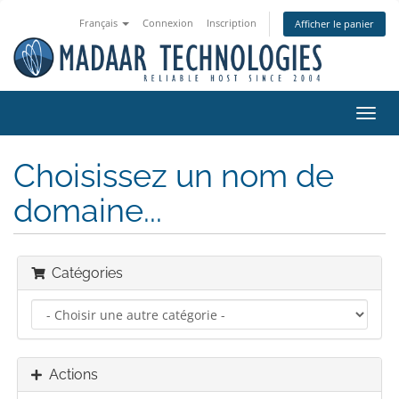
Français
Connexion
Inscription
Afficher le panier
Bascu
la
navig
Choisissez un nom de
domaine...
Catégories
Actions